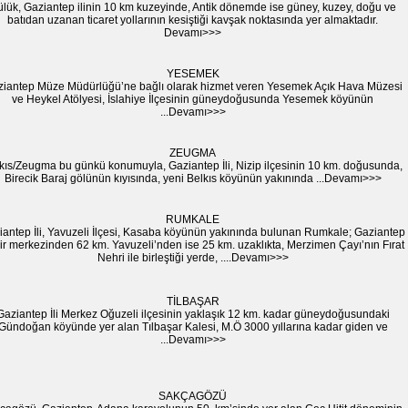
lük, Gaziantep ilinin 10 km kuzeyinde, Antik dönemde ise güney, kuzey, doğu ve
batıdan uzanan ticaret yollarının kesiştiği kavşak noktasında yer almaktadır.
Devamı>>>
YESEMEK
iantep Müze Müdürlüğü’ne bağlı olarak hizmet veren Yesemek Açık Hava Müzesi
ve Heykel Atölyesi, İslahiye İlçesinin güneydoğusunda Yesemek köyünün
...Devamı>>>
ZEUGMA
kıs/Zeugma bu günkü konumuyla, Gaziantep İli, Nizip ilçesinin 10 km. doğusunda,
Birecik Baraj gölünün kıyısında, yeni Belkıs köyünün yakınında ...Devamı>>>
RUMKALE
iantep İli, Yavuzeli İlçesi, Kasaba köyünün yakınında bulunan Rumkale; Gaziantep
ir merkezinden 62 km. Yavuzeli’nden ise 25 km. uzaklıkta, Merzimen Çayı’nın Fırat
Nehri ile birleştiği yerde, ....Devamı>>>
TİLBAŞAR
Gaziantep İli Merkez Oğuzeli ilçesinin yaklaşık 12 km. kadar güneydoğusundaki
Gündoğan köyünde yer alan Tılbaşar Kalesi, M.Ö 3000 yıllarına kadar giden ve
...Devamı>>>
SAKÇAGÖZÜ