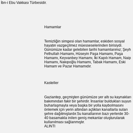
İbn-i Ebu Vakkası Türbesidir.
Hamamlar
Temizliğin simgesi olan hamamlar, eskiden sosyal
hayatın vazgeçilmez müesseselerinden birisiydi.
Günümüze kadar gelebilen tarihi hamamlarımız; Şeyh
Fethullah Hamamı, Hüseyin Paşa Hamamı, Paşa
Hamamı, Keyvanbey Hamamı, İki Kapılı Hamam, Naip
Hamamı, Nakıpoğlu Hamamı, Tabak Hamamı, Eski
Hamam ve Pazar Hamamıdır.
Kasteller
Gaziantep, geçmişten günümüze yer altı su kaynakları
bakımından fakir bir şehirdir. İnsanlar buldukları suyun
buharlaşmayla veya başka bir yolla kaybolmasını
önlemek için yerin altından açtıkları kanallarla suları
şehre dağıtmışlardır.Su kanallarının bazı yerlerde 30-
40 basamakla inilen geniş mekanlar oluşturularak
kullanılması sağlanmıştır.
ALINTI