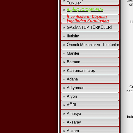
Sak
Türküler
ön
iLgİnÇ fOtOğRaFlAr
İl ve ilçelerin Düşman
İşgalinden Kurtuluşları
İs
GAZİANTEP TÜRKÜLERİ
İletişim
Önemli Mekanlar ve Telefonlar
Maniler
Batman
Kahramanmaraş
Adana
Ga
Adıyaman
batı
Afyon
AĞRI
Amasya
bul
Aksaray
Ankara