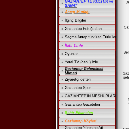
GAZİANTEP'TE KÜLTÜR ve
Dü
SANAT
Antep Mutfağı
İlginç Bilgiler
Gaz
Gaziantep Fotoğrafları
Seçme Antep türküleri Türküler
İlahi Dinle
Bel
Oyunlar
Yerel TV (canlı) İzle
Gaziantep Geleneksel
Mimari
Gaz
şeh
Ziyaretçi defteri
Gaziantep Spor
GAZİANTEP'İN MEŞHURLARI
Gaziantep Gazeteleri
Şehir Efsaneleri
Gaziantep Köyleri
Gaziantep Yöresine Ait