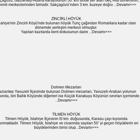
çagözü, Gaziantep-Adana karayolunun 50. km’sinde yer alan Geç Hitit döneminin,
emli merkezlerinden birisidir. Sakçagözü’nden 3 km. kuzeye doğru ...Devamı>>>
ZİNCİRLİ HÖYÜK
lahiye'nin Zincirli Köyü'nde bulunan höyük Tunç çağından Romalılara kadar olan
dönemde yerleşim merkezi olmuştur.
Yapılan kazılarda kent dokusunun daire ...Devamı>>>
Dolmen Mezarları
ziantep Yavuzeli İlçesinde bulunan Dolmen mezarları, Yavuzeli-Araban yolunun
sında, biri Ballık Köyünde diğerleri ise Küçük Karakuyu Köyünün sınırları içerisinde
...Devamı>>>
TİLMEN HÖYÜK
Tilmen Höyük, İslahiye İlçesinin l0 km. doğusunda, Karasu çayı kıyısında
unmaktadır. Tilmen Höyük, İslahiye ve civarında sayıları 50’ yi geçen höyüklerin en
büyüklerinden birisi olup...Devamı>>>