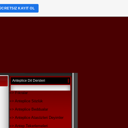
ÜCRETSIZ KAYIT OL
Anteplice Dil Dersleri
=> Fıkralar
=> Anteplice Sözlük
=> Anteplice Beddualar
=> Anteplice Atasözleri Deyimler
=> Antep Tekerlemeleri