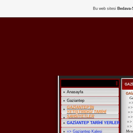
Bu web sitesi
Bedava-
GAZ
Anasayfa
GAİ
Ga
Gaziantep
=>
GAZİANTEP'İN
=>
YETİŞTİRDİĞİ TARİHİ
=> 
ŞAHSİYETLER
=>
=> 
GAZİANTEP TARİHİ YERLER
=> 
Mez
=> Gaziantep Kalesi