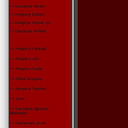
=> Gaziantep Manileri
=> Antepoloji Bölümü
=> Antepliyik Demek için
=> Gaziantep Ninnileri
=> Anteplice Karikatür
=> Anteplice vido
=> Anteplice Dualar
=> Örnek konuşma
=> Anteplice Yeminler
=> Şiirler
=> Gaziantep ağzından
derlemeler
=> Gaziantep'li olmak