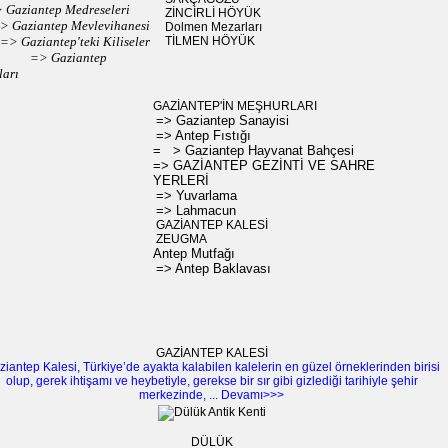
 Gaziantep Medreseleri
ZİNCİRLİ HÖYÜK
> Gaziantep Mevlevihanesi
Dolmen Mezarları
=> Gaziantep'teki Kiliseler
TİLMEN HÖYÜK
=> Gaziantep
ları
GAZİANTEP'İN MEŞHURLARI
=> Gaziantep Sanayisi
=> Antep Fıstığı
= > Gaziantep Hayvanat Bahçesi
=> GAZİANTEP GEZİNTİ VE SAHRE
YERLERİ
=> Yuvarlama
=> Lahmacun
GAZİANTEP KALESİ
ZEUGMA
Antep Mutfağı
=> Antep Baklavası
GAZİANTEP KALESİ
iantep Kalesi, Türkiye’de ayakta kalabilen kalelerin en güzel örneklerinden birisi
olup, gerek ihtişamı ve heybetiyle, gerekse bir sır gibi gizlediği tarihiyle şehir
merkezinde, ... Devamı>>>
DÜLÜK