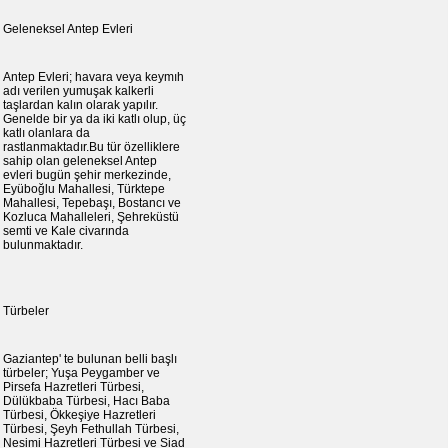
Geleneksel Antep Evleri
Antep Evleri; havara veya keymıh
adı verilen yumuşak kalkerli
taşlardan kalın olarak yapılır.
Genelde bir ya da iki katlı olup, üç
katlı olanlara da
rastlanmaktadır.Bu tür özelliklere
sahip olan geleneksel Antep
evleri bugün şehir merkezinde,
Eyüboğlu Mahallesi, Türktepe
Mahallesi, Tepebaşı, Bostancı ve
Kozluca Mahalleleri, Şehreküstü
semti ve Kale civarında
bulunmaktadır.
Türbeler
Gaziantep' te bulunan belli başlı
türbeler; Yuşa Peygamber ve
Pirsefa Hazretleri Türbesi,
Dülükbaba Türbesi, Hacı Baba
Türbesi, Ökkeşiye Hazretleri
Türbesi, Şeyh Fethullah Türbesi,
Nesimi Hazretleri Türbesi ve Siad