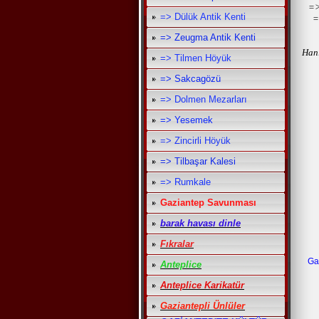
=>
=> Dülük Antik Kenti
=
=> Zeugma Antik Kenti
Han
=> Tilmen Höyük
=> Sakcagözü
=> Dolmen Mezarları
=> Yesemek
=> Zincirli Höyük
=> Tilbaşar Kalesi
=> Rumkale
Gaziantep Savunması
barak havası dinle
Fıkralar
Gaz
Anteplice
Anteplice Karikatür
Gaziantepli Ünlüler