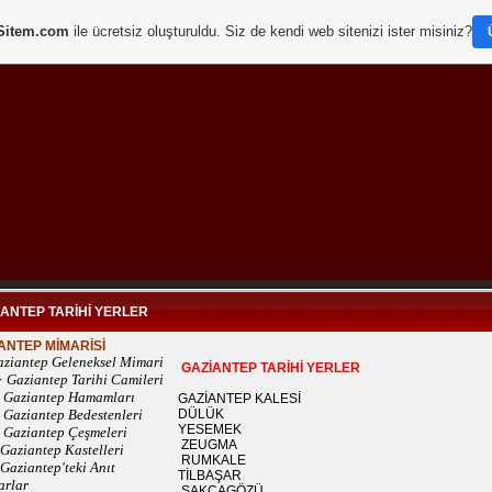
Sitem.com
ile ücretsiz oluşturuldu. Siz de kendi web sitenizi ister misiniz?
İANTEP TARİHİ YERLER
ANTEP MİMARİSİ
ziantep Geleneksel Mimari
GAZİANTEP TARİHİ YERLER
 Gaziantep Tarihi Camiler
i
 Gaziantep Hamamları
GAZİANTEP KALESİ
Gaziantep Bedestenleri
DÜLÜK
YESEMEK
 Gaziantep Çeşmeleri
ZEUGMA
Gaziantep Kastelleri
RUMKALE
Gaziantep'teki Anıt
TİLBAŞAR
arlar
SAKÇAGÖZÜ