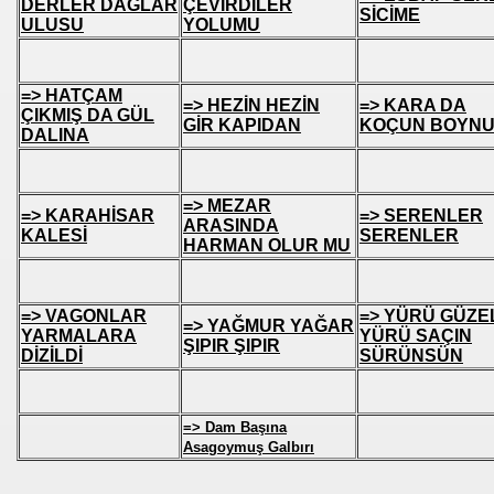
DERLER DAĞLAR
ÇEVİRDİLER
SİCİME
ULUSU
YOLUMU
=> HATÇAM
=> HEZİN HEZİN
=> KARA DA
ÇIKMIŞ DA GÜL
GİR KAPIDAN
KOÇUN BOYN
DALINA
=> MEZAR
=> KARAHİSAR
=> SERENLER
ARASINDA
KALESİ
SERENLER
HARMAN OLUR MU
=> VAGONLAR
=> YÜRÜ GÜZE
=> YAĞMUR YAĞAR
YARMALARA
YÜRÜ SAÇIN
ŞIPIR ŞIPIR
DİZİLDİ
SÜRÜNSÜN
=> Dam Başına
Asagoymuş Galbırı