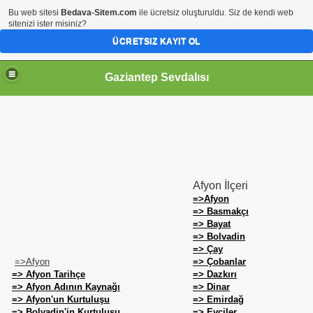
Bu web sitesi
Bedava-Sitem.com
ile ücretsiz oluşturuldu. Siz de kendi web
sitenizi ister misiniz?
ÜCRETSIZ KAYIT OL
Gaziantep Sevdalısı
RİHİ ŞAHSİYETLER
Afyon İlçeri
=>Afyon
=> Basmakçı
=> Bayat
=> Bolvadin
=> Çay
=>Afyon
=> Çobanlar
=> Afyon Tarihçe
=> Dazkırı
=> Afyon Adının Kaynağı
=> Dinar
=> Afyon'un Kurtuluşu
=> Emirdağ
=> Bolvadin'in Kurtuluşu
=> Evciler