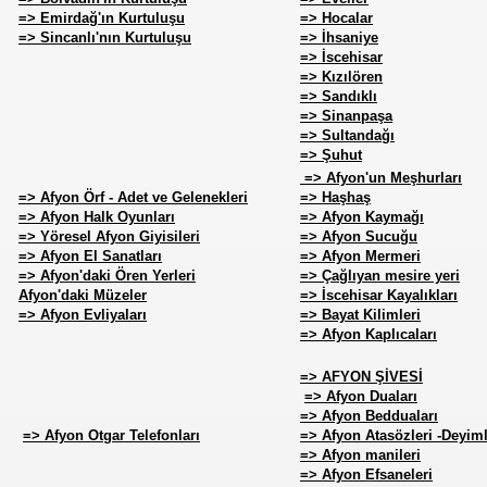
=> Emirdağ'ın Kurtuluşu
=> Hocalar
=> Sincanlı'nın Kurtuluşu
=> İhsaniye
=> İscehisar
=> Kızılören
=> Sandıklı
=> Sinanpaşa
=> Sultandağı
AT
=> Şuhut
=> Afyon'un Meşhurları
=> Afyon Örf - Adet ve Gelenekleri
=> Haşhaş
=> Afyon Halk Oyunları
=> Afyon Kaymağı
=> Yöresel Afyon Giyisileri
=> Afyon Sucuğu
=> Afyon El Sanatları
=> Afyon Mermeri
=> Afyon'daki Ören Yerleri
=> Çağlıyan mesire yeri
Afyon'daki Müzeler
=> İscehisar Kayalıkları
=> Afyon Evliyaları
=> Bayat Kilimleri
=> Afyon Kaplıcaları
=> AFYON ŞİVESİ
=> Afyon Duaları
=> Afyon Bedduaları
=> Afyon Otgar Telefonları
=> Afyon Atasözleri -Deyiml
=> Afyon manileri
=> Afyon Efsaneleri