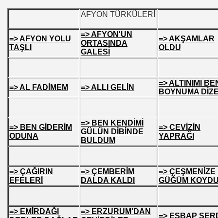
AFYON TÜRKÜLERİ
=> AFYON'UN
=> AFYON YOLU
=> AKŞAMLAR
ORTASINDA
TAŞLI
OLDU
GALESİ
=> ALTINIMI BE
=> AL FADİMEM
=> ALLI GELİN
BOYNUMA DİZ
=> BEN KENDİMİ
=> BEN GİDERİM
=> CEVİZİN
GÜLÜN DİBİNDE
ODUNA
YAPRAĞI
BULDUM
=> ÇAĞIRIN
=> ÇEMBERİM
=> ÇEŞMENİZE
EFELERİ
DALDA KALDI
GÜĞÜM KOYD
urtuluşları
=> EMİRDAĞI
=> ERZURUM'DAN
=> ESBAP SER