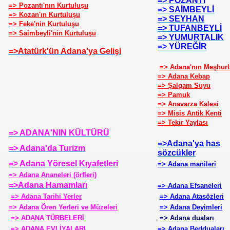
=> POZANTI
=> Pozantı'nın Kurtuluşu
=> SAİMBEYLİ
=> Kozan'ın Kurtuluşu
=> SEYHAN
=> Feke'nin Kurtuluşu
=> TUFANBEYLİ
=> Saimbeyli'nin Kurtuluşu
=> YUMURTALIK
=> YÜREĞİR
=>Atatürk'ün Adana'ya Gelişi
AT
=> Adana'nın Meşhurl
=> Adana Kebap
=> Şalgam Suyu
=> Pamuk
=> Anavarza Kalesi
=> Misis Antik Kenti
=> Tekir Yaylası
=> ADANA'NIN KÜLTÜRÜ
=>Adana'ya has
=> Adana'da Turizm
sözcükler
=> Adana Yöresel Kıyafetleri
=> Adana manileri
=> Adana Ananeleri (örfleri)
=>Adana Hamamları
=> Adana Efsaneleri
=> Adana Tarihi Yerler
=> Adana Atasözleri
=> Adana Ören Yerleri ve Müzeleri
=> Adana Deyimleri
=> ADANA TÜRBELERİ
=> Adana duaları
=> ADANA EVLİYALARI
=> Adana Bedduaları