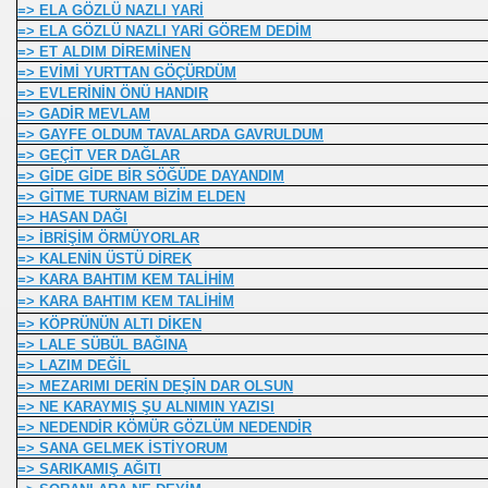
=> ELA GÖZLÜ NAZLI YARİ
=> ELA GÖZLÜ NAZLI YARİ GÖREM DEDİM
=> ET ALDIM DİREMİNEN
=> EVİMİ YURTTAN GÖÇÜRDÜM
=> EVLERİNİN ÖNÜ HANDIR
=> GADİR MEVLAM
=> GAYFE OLDUM TAVALARDA GAVRULDUM
=> GEÇİT VER DAĞLAR
=> GİDE GİDE BİR SÖĞÜDE DAYANDIM
=> GİTME TURNAM BİZİM ELDEN
=> HASAN DAĞI
=> İBRİŞİM ÖRMÜYORLAR
=> KALENİN ÜSTÜ DİREK
=> KARA BAHTIM KEM TALİHİM
=> KARA BAHTIM KEM TALİHİM
=> KÖPRÜNÜN ALTI DİKEN
=> LALE SÜBÜL BAĞINA
=> LAZIM DEĞİL
=> MEZARIMI DERİN DEŞİN DAR OLSUN
=> NE KARAYMIŞ ŞU ALNIMIN YAZISI
=> NEDENDİR KÖMÜR GÖZLÜM NEDENDİR
=> SANA GELMEK İSTİYORUM
MU
=> SARIKAMIŞ AĞITI