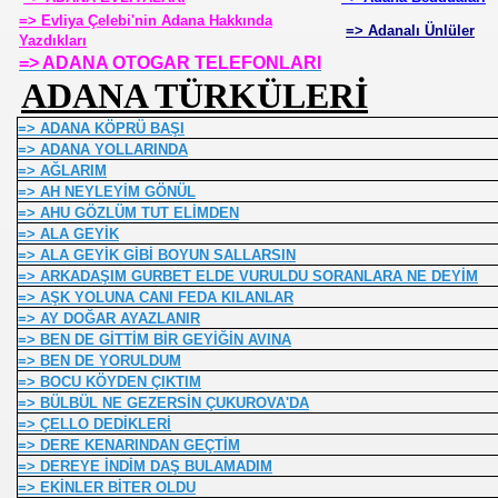
=> Evliya Çelebi'nin Adana Hakkında
=> Adanalı Ünlüler
Yazdıkları
=> ADANA OTOGAR TELEFONLARI
ADANA TÜRKÜLERİ
=> ADANA KÖPRÜ BAŞI
=> ADANA YOLLARINDA
=> AĞLARIM
=> AH NEYLEYİM GÖNÜL
=> AHU GÖZLÜM TUT ELİMDEN
=> ALA GEYİK
=> ALA GEYİK GİBİ BOYUN SALLARSIN
=> ARKADAŞIM GURBET ELDE VURULDU SORANLARA NE DEYİM
=> AŞK YOLUNA CANI FEDA KILANLAR
=> AY DOĞAR AYAZLANIR
=> BEN DE GİTTİM BİR GEYİĞİN AVINA
=> BEN DE YORULDUM
=> BOCU KÖYDEN ÇIKTIM
=> BÜLBÜL NE GEZERSİN ÇUKUROVA'DA
=> ÇELLO DEDİKLERİ
urtuluşları
=> DERE KENARINDAN GEÇTİM
=> DEREYE İNDİM DAŞ BULAMADIM
=> EKİNLER BİTER OLDU