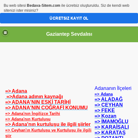
Bu web sitesi
Bedava-Sitem.com
ile ücretsiz oluşturuldu. Siz de kendi web
sitenizi ister misiniz?
ÜCRETSIZ KAYIT OL
Gaziantep Sevdalısı
RİHİ ŞAHSİYETLER
Adananın İlçeleri
=> Adana
=> Adana
=>Adana adının kaynağı
=> ALADAĞ
=> ADANA'NIN ESKİ TARİHİ
=> CEYHAN
=> ADANA'NIN COĞRAFİ KONUMU
=> FEKE
=> Adana'nın İngilizce Tarihi
=> Kozan
=> Adana'nın Kurtuluşu
=> İMAMOĞLU
=> Adana'nın kurtuluşu ile ilgili şiirler
=> KARAİSALI
=> Ceyhan'ın Kurtuluşu ve Kurtuluşu ile ilgili
=> KARATAŞ
şiir