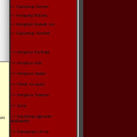
=> Gaziantep Manileri
=> Antepoloji Bölümü
=> Antepliyik Demek için
=> Gaziantep Ninnileri
=> Anteplice Karikatür
=> Anteplice vido
=> Anteplice Dualar
=> Örnek konuşma
=> Anteplice Yeminler
=> Şiirler
=> Gaziantep ağzından
ını
derlemeler
=> Gaziantep'li olmak