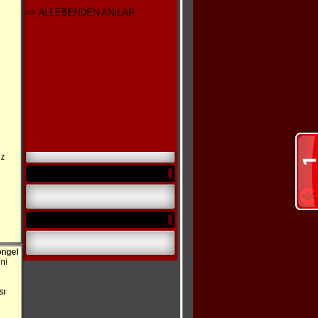
=> ALLEBENDEN ANILAR
iz
ngel
ni
sı