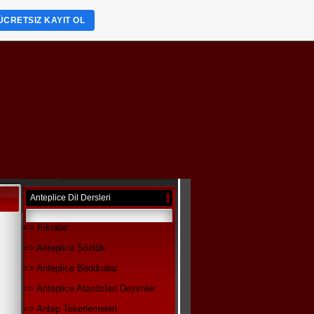
ÜCRETSIZ KAYIT OL
Anteplice Dil Dersleri
=> Fıkralar
=> Anteplice Sözlük
=> Anteplice Beddualar
=> Anteplice Atasözleri Deyimler
=> Antep Tekerlemeleri