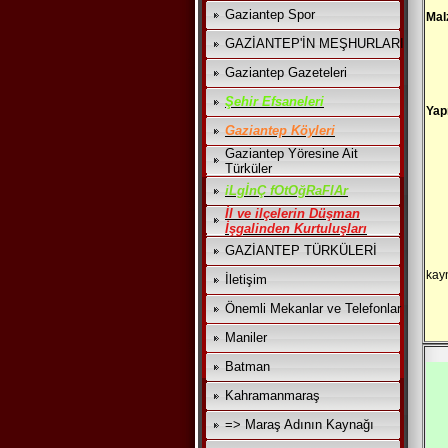
Gaziantep Spor
Mal
GAZİANTEP'İN MEŞHURLARI
Gaziantep Gazeteleri
Şehir Efsaneleri
Yapı
Gaziantep Köyleri
Gaziantep Yöresine Ait
Türküler
iLgİnÇ fOtOğRaFlAr
İl ve ilçelerin Düşman
İşgalinden Kurtuluşları
GAZİANTEP TÜRKÜLERİ
kay
İletişim
Önemli Mekanlar ve Telefonlar
Maniler
Batman
Kahramanmaraş
=> Maraş Adının Kaynağı