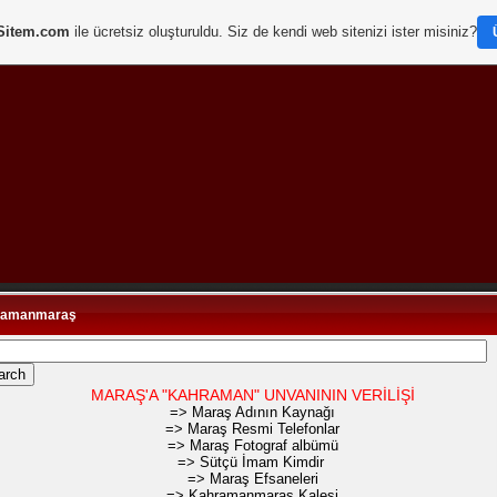
Sitem.com
ile ücretsiz oluşturuldu. Siz de kendi web sitenizi ister misiniz?
ramanmaraş
MARAŞ'A "KAHRAMAN" UNVANININ VERİLİŞİ
=> Maraş Adının Kaynağı
=> Maraş Resmi Telefonlar
=> Maraş Fotograf albümü
=> Sütçü İmam Kimdir
=> Maraş Efsaneleri
=> Kahramanmaraş Kalesi