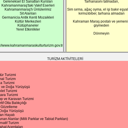
Geleneksel El Sanatları Kursları
Tarhanasını tatmadan,
Kahramanmaraş'taki Vakıf Eserleri
Kahramanmaraş'lı Ünlülerimiz
Sim sırma, ağaç oyma, el işi bakır eşyal
Sit Alanları
kırmızıbiber, tarhana almadan
Germanicia Antik Kenti Mozaikleri
Kültür Merkezleri
Kahraman Maraş postalı ve yemeni
Kütüphaneler
giymeden
Yerel Etkinlikler
Dönmeyin
p://www.kahramanmaraskulturturizm.gov.tr
TURİZM AKTİVİTELERİ
tür Turizmi
mal Turizm
la Turizmi
 ve Doğa Yürüyüşü
klet Turizmi
ara Turizmi
p ve Karavan Turizmi
tif Olta Balıkçılığı
 Gözetleme
ı Doğa Yürüyüşü
an Hayatı
nan Alanlar (Milli Parklar ve Tabiat Parkları)
rnatif Turizm
ahat Acentaları