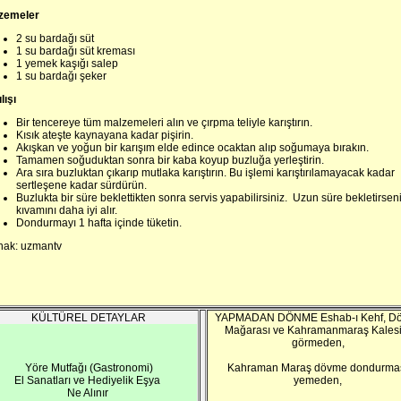
zemeler
2 su bardağı süt
1 su bardağı süt kreması
1 yemek kaşığı salep
1 su bardağı şeker
lışı
Bir tencereye tüm malzemeleri alın ve çırpma teliyle karıştırın.
Kısık ateşte kaynayana kadar pişirin.
Akışkan ve yoğun bir karışım elde edince ocaktan alıp soğumaya bırakın.
Tamamen soğuduktan sonra bir kaba koyup buzluğa yerleştirin.
Ara sıra buzluktan çıkarıp mutlaka karıştırın. Bu işlemi karıştırılamayacak kadar
sertleşene kadar sürdürün.
Buzlukta bir süre beklettikten sonra servis yapabilirsiniz. Uzun süre bekletirsen
kıvamını daha iyi alır.
Dondurmayı 1 hafta içinde tüketin.
nak: uzmantv
KÜLTÜREL DETAYLAR
YAPMADAN DÖNME Eshab-ı Kehf, Dö
Mağarası ve Kahramanmaraş Kalesi
görmeden,
Yöre Mutfağı (Gastronomi)
Kahraman Maraş dövme dondurma
El Sanatları ve Hediyelik Eşya
yemeden,
Ne Alınır