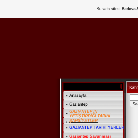
Bu web sitesi
Bedava-
Kah
Anasayfa
Gaziantep
GAZİANTEP'İN
YETİŞTİRDİĞİ TARİHİ
ŞAHSİYETLER
GAZİANTEP TARİHİ YERLER
Gaziantep Savunması