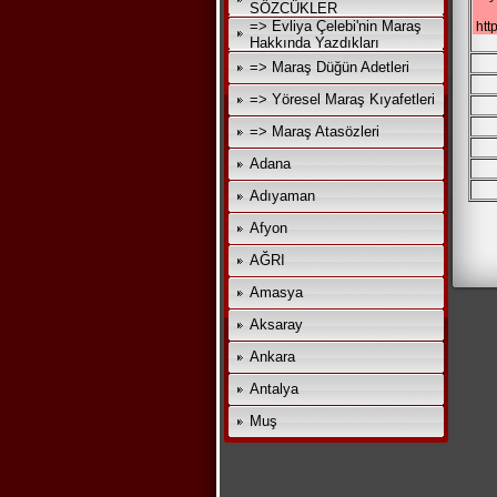
SÖZCÜKLER
=> Evliya Çelebi'nin Maraş
htt
Hakkında Yazdıkları
=> Maraş Düğün Adetleri
=> Yöresel Maraş Kıyafetleri
=> Maraş Atasözleri
Adana
Adıyaman
Afyon
AĞRI
Amasya
Aksaray
Ankara
Antalya
Muş