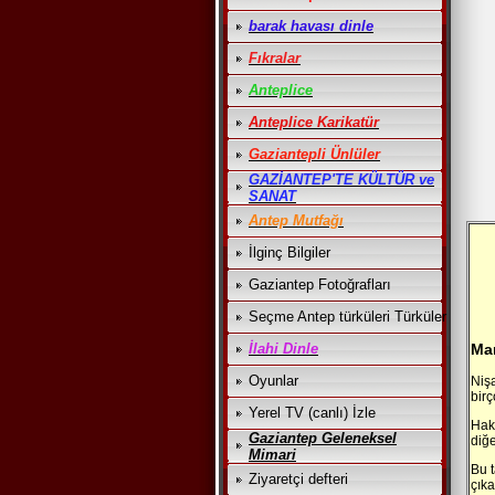
barak havası dinle
Fıkralar
Anteplice
Anteplice Karikatür
Gaziantepli Ünlüler
GAZİANTEP'TE KÜLTÜR ve
SANAT
Antep Mutfağı
İlginç Bilgiler
Gaziantep Fotoğrafları
Seçme Antep türküleri Türküler
İlahi Dinle
Mar
Oyunlar
Niş
bir
Yerel TV (canlı) İzle
Hak
Gaziantep Geleneksel
diğ
Mimari
Bu 
Ziyaretçi defteri
çıka