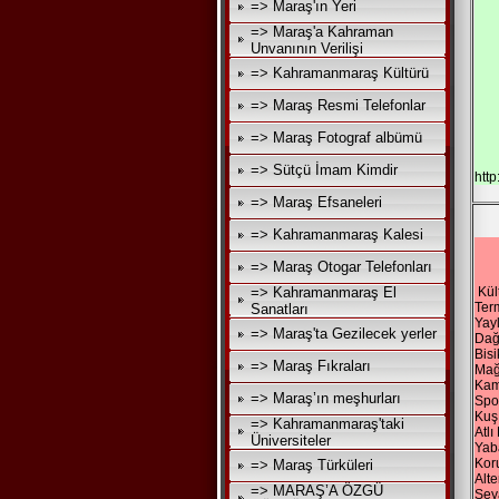
=> Maraş'ın Yeri
=> Maraş'a Kahraman
Unvanının Verilişi
=> Kahramanmaraş Kültürü
=> Maraş Resmi Telefonlar
=> Maraş Fotograf albümü
=> Sütçü İmam Kimdir
htt
=> Maraş Efsaneleri
=> Kahramanmaraş Kalesi
=> Maraş Otogar Telefonları
=> Kahramanmaraş El
Kül
Ter
Sanatları
Yay
=> Maraş'ta Gezilecek yerler
Dağ
Bisi
=> Maraş Fıkraları
Mağ
Kam
=> Maraş’ın meşhurları
Spor
Kuş
=> Kahramanmaraş'taki
Atl
Üniversiteler
Yab
Koru
=> Maraş Türküleri
Alte
=> MARAŞ’A ÖZGÜ
Sey