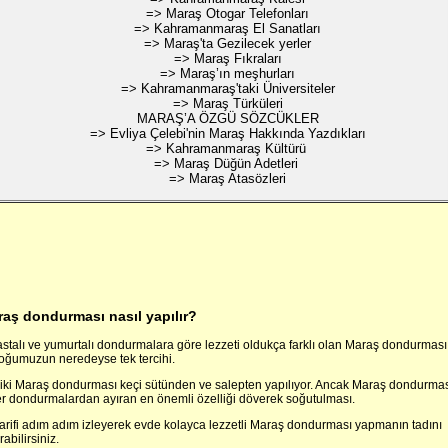
=> Maraş Otogar Telefonları
=> Kahramanmaraş El Sanatları
=> Maraş'ta Gezilecek yerler
=> Maraş Fıkraları
=> Maraş’ın meşhurları
=> Kahramanmaraş'taki Üniversiteler
=> Maraş Türküleri
MARAŞ’A ÖZGÜ SÖZCÜKLER
=> Evliya Çelebi'nin Maraş Hakkında Yazdıkları
=> Kahramanmaraş Kültürü
=> Maraş Düğün Adetleri
=> Maraş Atasözleri
aş dondurması nasıl yapılır?
astalı ve yumurtalı dondurmalara göre lezzeti oldukça farklı olan Maraş dondurması
çoğumuzun neredeyse tek tercihi.
iki Maraş dondurması keçi sütünden ve salepten yapılıyor. Ancak Maraş dondurmas
er dondurmalardan ayıran en önemli özelliği döverek soğutulması.
tarifi adım adım izleyerek evde kolayca lezzetli Maraş dondurması yapmanın tadını
rabilirsiniz.