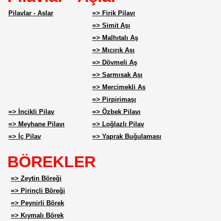
Pilavlar - Aşlar
=> Firik Pilavı
=> Simit Aşı
=> Malhıtalı Aş
=> Mıcırık Aşı
=> Dövmeli Aş
=> Sarmısak Aşı
=> Mercimekli Aş
=> Pirpirimaşı
=> İncikli Pilav
=> Özbek Pilavı
=> Meyhane Pilavı
=> Loğlazlı Pilav
=> İç Pilav
=> Yaprak Buğulaması
BÖREKLER
=> Zeytin Böreği
=> Pirinçli Böreği
=> Peynirli Börek
=> Kıymalı Börek