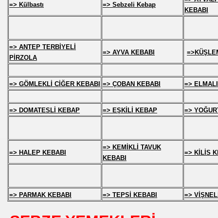
=> Külbastı
=> Sebzeli Kebap
KEBABI
=> ANTEP TERBİYELİ
=> AYVA KEBABI
=>KÜŞLE
PİRZOLA
=> GÖMLEKLİ CİĞER KEBABI
=> ÇOBAN KEBABI
=> ELMAL
=> DOMATESLİ KEBAP
=> EŞKİLİ KEBAP
=> YOĞUR
=> KEMİKLİ TAVUK
=> HALEP KEBABI
=> KİLİS 
KEBABI
=> PARMAK KEBABI
=> TEPSİ KEBABI
=> VİŞNEL