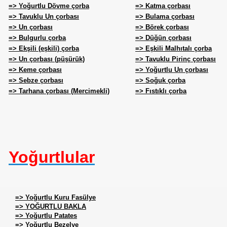
=> Yoğurtlu Dövme çorba
=> Katma çorbası
=> Tavuklu Un çorbası
=> Bulama çorbası
=> Un çorbası
=> Börek çorbası
=> Bulgurlu çorba
=> Düğün çorbası
=> Ekşili (eşkili) çorba
=> Eşkili Malhıtalı çorba
=> Un çorbası (püşürük)
=> Tavuklu Pirinç çorbası
=> Keme çorbası
=> Yoğurtlu Un çorbası
=> Sebze çorbası
=> Soğuk çorba
=> Tarhana çorbası (Mercimekli)
=> Fıstıklı çorba
Yoğurtlular
=> Yoğurtlu Kuru Fasülye
=> YOĞURTLU BAKLA
=> Yoğurtlu Patates
=> Yoğurtlu Bezelye