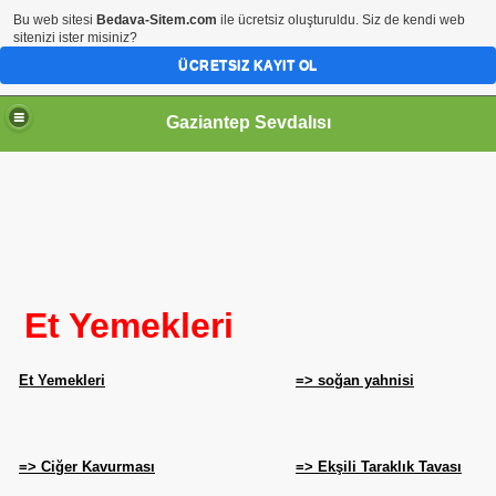
Bu web sitesi
Bedava-Sitem.com
ile ücretsiz oluşturuldu. Siz de kendi web
sitenizi ister misiniz?
ÜCRETSIZ KAYIT OL
Gaziantep Sevdalısı
RİHİ ŞAHSİYETLER
Et Yemekleri
Et Yemekleri
=> soğan yahnisi
=> Ciğer Kavurması
=> Ekşili Taraklık Tavası