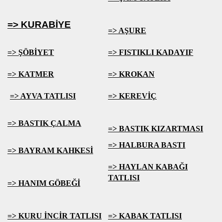
=> KURABİYE
=> AŞURE
=> ŞÖBİYET
=> FISTIKLI KADAYIF
=> KATMER
=> KROKAN
=> AYVA TATLISI
=> KEREVİÇ
=> BASTIK ÇALMA
=> BASTIK KIZARTMASI
=> HALBURA BASTI
=> BAYRAM KAHKESİ
=> HAYLAN KABAĞI
TATLISI
=> HANIM GÖBEĞİ
=> KURU İNCİR TATLISI
=> KABAK TATLISI