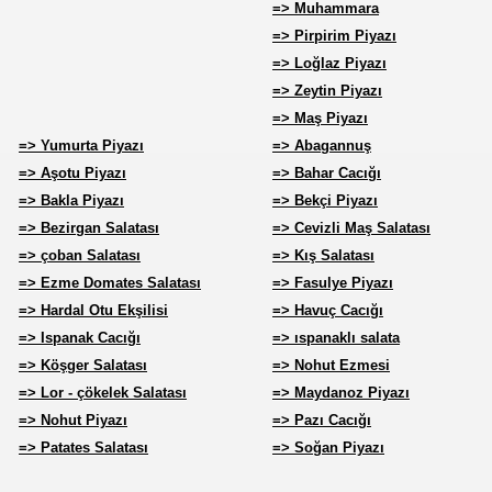
=> Muhammara
=> Pirpirim Piyazı
=> Loğlaz Piyazı
=> Zeytin Piyazı
=> Maş Piyazı
=> Yumurta Piyazı
=> Abagannuş
=> Aşotu Piyazı
=> Bahar Cacığı
=> Bakla Piyazı
=> Bekçi Piyazı
=> Bezirgan Salatası
=> Cevizli Maş Salatası
=> çoban Salatası
=> Kış Salatası
=> Ezme Domates Salatası
=> Fasulye Piyazı
=> Hardal Otu Ekşilisi
=> Havuç Cacığı
=> Ispanak Cacığı
=> ıspanaklı salata
=> Köşger Salatası
=> Nohut Ezmesi
=> Lor - çökelek Salatası
=> Maydanoz Piyazı
=> Nohut Piyazı
=> Pazı Cacığı
=> Patates Salatası
=> Soğan Piyazı