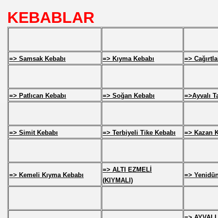
KEBABLAR
=> Samsak Kebabı
=> Kıyma Kebabı
=> Cağırtl
=> Patlıcan Kebabı
=> Soğan Kebabı
=>Ayvalı T
=> Simit Kebabı
=> Terbiyeli Tike Kebabı
=> Kazan 
=> ALTI EZMELİ
=> Kemeli Kıyma Kebabı
=> Yenidü
(KIYMALI)
=> AYVAL