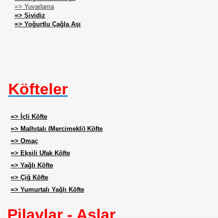
=> Yuvarlama
=> Şividiz
=> Yoğurtlu Çağla Aşı
Köfteler
=> İçli Köfte
=> Malhıtalı (Mercimekli) Köfte
=> Omaç
=> Ekşili Ufak Köfte
=> Yağlı Köfte
=> Çiğ Köfte
=> Yumurtalı Yağlı Köfte
urtuluşları
Pilavlar - Aşlar