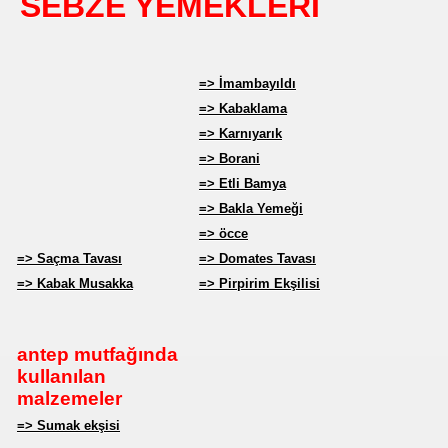
SEBZE YEMEKLERİ
=> İmambayıldı
=> Kabaklama
=> Karnıyarık
=> Borani
=> Etli Bamya
=> Bakla Yemeği
=> öcce
=> Saçma Tavası
=> Domates Tavası
=> Kabak Musakka
=> Pirpirim Ekşilisi
antep mutfağında
kullanılan
malzemeler
=> Sumak ekşisi