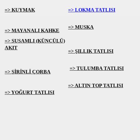
=> KUYMAK
=> LOKMA TATLISI
=> MUSKA
=> MAYANALI KAHKE
=> SUSAMLI (KÜNCÜLÜ)
AKIT
=> ŞILLIK TATLISI
=> TULUMBA TATLISI
=> ŞİRİNLİ ÇORBA
=> ALTIN TOP TATLISI
=> YOĞURT TATLISI