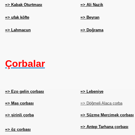
=> Kabak Oturtması
=> Ali Nazik
=> ufak köfte
=> Beyran
=> Lahmacun
=> Doğrama
AT
Ç
orbalar
=> Ezo gelin çorbası
=> Lebeniye
=> Maş çorbası
=> Döğmeli Alaca çorba
=> şirinli çorba
=> Süzme Mercimek çorbası
=> Antep Tarhana çorbası
=> öz çorbası