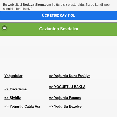
Bu web sitesi
Bedava-Sitem.com
ile ücretsiz oluşturuldu. Siz de kendi web
sitenizi ister misiniz?
ÜCRETSIZ KAYIT OL
Gaziantep Sevdalısı
RİHİ ŞAHSİYETLER
Yoğurtlular
=> Yoğurtlu Kuru Fasülye
=> YOĞURTLU BAKLA
=> Yuvarlama
=> Şividiz
=> Yoğurtlu Patates
=> Yoğurtlu Çağla Aşı
=> Yoğurtlu Bezelye