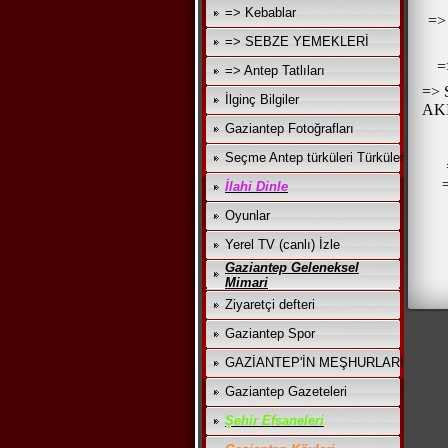
=> Kebablar
=
=> SEBZE YEMEKLERİ
=
=> Antep Tatlıları
=>
İlginç Bilgiler
AK
Gaziantep Fotoğrafları
Seçme Antep türküleri Türküler
İlahi Dinle
Oyunlar
Yerel TV (canlı) İzle
Gaziantep Geleneksel
Mimari
Ziyaretçi defteri
Gaziantep Spor
GAZİANTEP'İN MEŞHURLARI
Gaziantep Gazeteleri
Şehir Efsaneleri