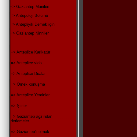
=> Gaziantep Manileri
=> Antepoloji Bölümü
=> Antepliyik Demek için
=> Gaziantep Ninnileri
=> Anteplice Karikatür
=> Anteplice vido
=> Anteplice Dualar
=> Örnek konuşma
=> Anteplice Yeminler
=> Şiirler
=> Gaziantep ağzından
derlemeler
=> Gaziantep'li olmak