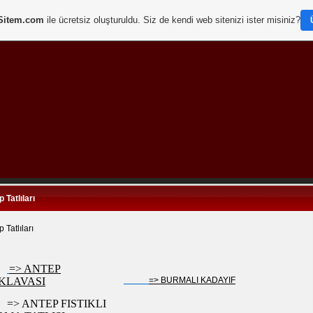
Sitem.com
ile ücretsiz oluşturuldu. Siz de kendi web sitenizi ister misiniz?
 Tatlıları
 Tatlıları
=> ANTEP
KLAVASI
=> BURMALI KADAYIF
=> ANTEP FISTIKLI