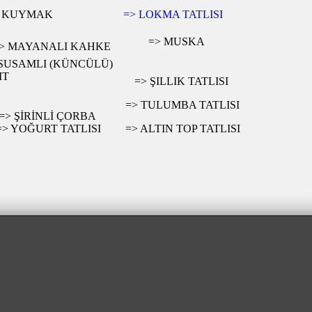
> KUYMAK
=> LOKMA TATLISI
=> MUSKA
> MAYANALI KAHKE
 SUSAMLI (KÜNCÜLÜ)
IT
=> ŞILLIK TATLISI
=> TULUMBA TATLISI
=> ŞİRİNLİ ÇORBA
=> YOĞURT TATLISI
=> ALTIN TOP TATLISI