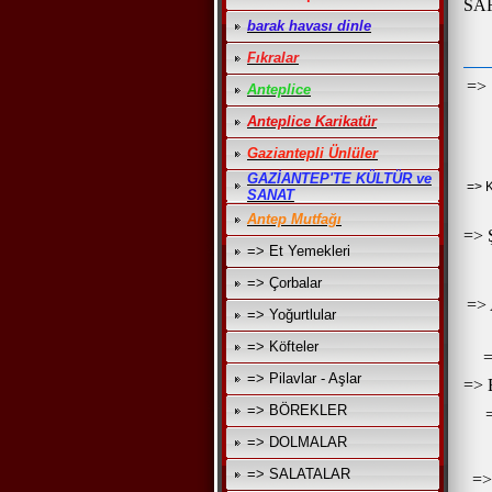
SA
barak havası dinle
Fıkralar
=>
Anteplice
Anteplice Karikatür
Gaziantepli Ünlüler
GAZİANTEP'TE KÜLTÜR ve
=> 
SANAT
Antep Mutfağı
=>
=> Et Yemekleri
=> Çorbalar
=>
=> Yoğurtlular
=> Köfteler
=> Pilavlar - Aşlar
=>
=> BÖREKLER
=> DOLMALAR
=> SALATALAR
=>