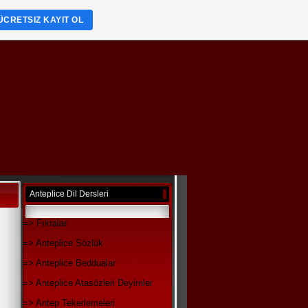
ÜCRETSIZ KAYIT OL
Anteplice Dil Dersleri
=> Fıkralar
=> Anteplice Sözlük
=> Anteplice Beddualar
=> Anteplice Atasözleri Deyimler
=> Antep Tekerlemeleri