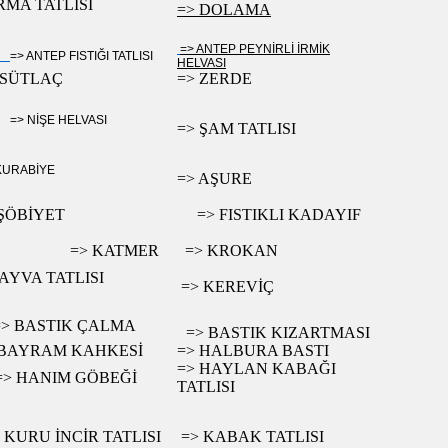
RMA TATLISI
=> DOLAMA
=> ANTEP PEYNİRLİ İRMİK
=> ANTEP FISTIĞI TATLISI
HELVASI
 SÜTLAÇ
=> ZERDE
=> NİŞE HELVASI
=> ŞAM TATLISI
KURABİYE
=> AŞURE
 ŞÖBİYET
=> FISTIKLI KADAYIF
=> KATMER
=> KROKAN
 AYVA TATLISI
=> KEREVİÇ
=> BASTIK ÇALMA
=> BASTIK KIZARTMASI
 BAYRAM KAHKESİ
=> HALBURA BASTI
=> HAYLAN KABAĞI
=> HANIM GÖBEĞİ
TATLISI
 KURU İNCİR TATLISI
=> KABAK TATLISI