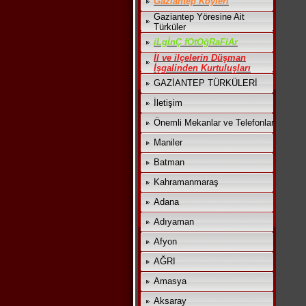
Gaziantep Köyleri
Gaziantep Yöresine Ait
Türküler
iLgİnÇ fOtOğRaFlAr
İl ve ilçelerin Düşman
İşgalinden Kurtuluşları
GAZİANTEP TÜRKÜLERİ
İletişim
Önemli Mekanlar ve Telefonlar
Maniler
Batman
Kahramanmaraş
Adana
Adıyaman
Afyon
AĞRI
Amasya
Aksaray