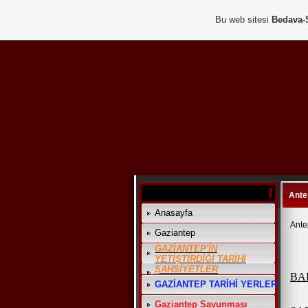
Bu web sitesi
Bedava-
Antep
Anasayfa
Antep
Gaziantep
GAZİANTEP'İN
YETİŞTİRDİĞİ TARİHİ
ŞAHSİYETLER
BA
GAZİANTEP TARİHİ YERLER
Gaziantep Savunması