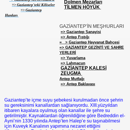
Dolmen Mezarları
=> Gaziantep'teki Kiliseler
TİLMEN HÖYÜK
=> Gaziantep
Hanları
GAZİANTEP'İN MEŞHURLARI
=> Gaziantep Sanayisi
AT
=> Antep Fıstığı
= > Gaziantep Hayvanat Bahçesi
=> GAZİANTEP GEZİNTİ VE SAHRE
YERLERİ
=> Yuvarlama
=> Lahmacun
GAZİANTEP KALESİ
ZEUGMA
Antep Mutfağı
=> Antep Baklavası
Gaziantep’te içme suyu şebekesi kurulmadan önce şehrin
su gereksinimi kanallardan sağlanıyordu. XIII.yüzyıldan
itibaren kayalara oyulmuş olan kanallar ile şehre su
getirilmiştir. Kaynaklardan öğrenildiğine göre Bedreddin el-
Ayni’nin 1330 yılında Antep’ten Halep’e su taşınabilmesi
için Kuveyk Kanalının yapımına nezaret ettiğini