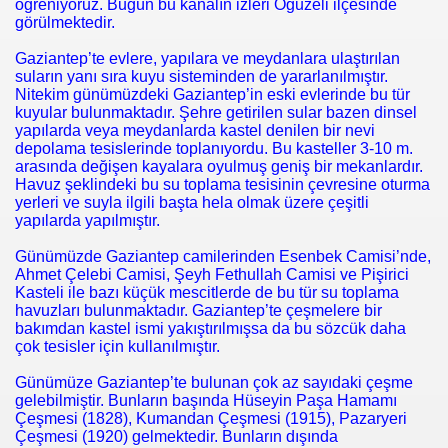
öğreniyoruz. Bugün bu kanalın izleri Oğuzeli ilçesinde
görülmektedir.
Gaziantep’te evlere, yapılara ve meydanlara ulaştırılan
suların yanı sıra kuyu sisteminden de yararlanılmıştır.
Nitekim günümüzdeki Gaziantep’in eski evlerinde bu tür
kuyular bulunmaktadır. Şehre getirilen sular bazen dinsel
yapılarda veya meydanlarda kastel denilen bir nevi
depolama tesislerinde toplanıyordu. Bu kasteller 3-10 m.
arasında değişen kayalara oyulmuş geniş bir mekanlardır.
Havuz şeklindeki bu su toplama tesisinin çevresine oturma
yerleri ve suyla ilgili başta hela olmak üzere çeşitli
yapılarda yapılmıştır.
Günümüzde Gaziantep camilerinden Esenbek Camisi’nde,
Ahmet Çelebi Camisi, Şeyh Fethullah Camisi ve Pişirici
Kasteli ile bazı küçük mescitlerde de bu tür su toplama
havuzları bulunmaktadır. Gaziantep’te çeşmelere bir
bakımdan kastel ismi yakıştırılmışsa da bu sözcük daha
çok tesisler için kullanılmıştır.
Günümüze Gaziantep’te bulunan çok az sayıdaki çeşme
gelebilmiştir. Bunların başında Hüseyin Paşa Hamamı
Çeşmesi (1828), Kumandan Çeşmesi (1915), Pazaryeri
Çeşmesi (1920) gelmektedir. Bunların dışında