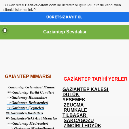
Bu web sitesi
Bedava-Sitem.com
ile ücretsiz oluşturuldu. Siz de kendi web
sitenizi ister misiniz?
ÜCRETSIZ KAYIT OL
Gaziantep Sevdalısı
RİHİ ŞAHSİYETLER
GAİANTEP MİMARİSİ
GAZİANTEP TARİHİ YERLER
Gaziantep Geleneksel Mimari
GAZİANTEP KALESİ
=> Gaziantep Tarihi Camiler
i
DÜLÜK
=> Gaziantep Hamamları
YESEMEK
=> Gaziantep Bedestenleri
ZEUGMA
=> Gaziantep Çeşmeleri
RUMKALE
=> Gaziantep Kastelleri
TİLBAŞAR
=> Gaziantep'teki Anıt Mezarlar
SAKÇAGÖZÜ
=> Gaziantep Medreseleri
ZİNCİRLİ HÖYÜK
=> Gaziantep Mevlevihanesi