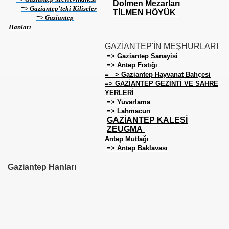
Dolmen Mezarları
=> Gaziantep'teki Kiliseler
TİLMEN HÖYÜK
=> Gaziantep
Hanları
GAZİANTEP'İN MEŞHURLARI
=> Gaziantep Sanayisi
AT
=> Antep Fıstığı
= > Gaziantep Hayvanat Bahçesi
=> GAZİANTEP GEZİNTİ VE SAHRE
YERLERİ
=> Yuvarlama
=> Lahmacun
GAZİANTEP KALESİ
ZEUGMA
Antep Mutfağı
=> Antep Baklavası
Gaziantep Hanları