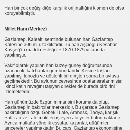
Han bir çok değişikliğe karşılık orijinalliğini kısmen de olsa
koruyabilmiştir.
Millet Hanı (Merkez)
Gaziantep, Kalealtı semtinde bulunan han Gaziantep
Kalesine 300 m. uzaklıktadır. Bu han Aşçıoğlu Kesabar
Kavşeğ’in maddi desteği ile 1870-1875 yıllarında
yapılmıştır.
Vakıf olarak yapılan han kuzey-güney doğrultusunda
uzanan iki katı hanlar gurubundandır. Kesme taştan
yapılmış, tonozlu ve gösterili bir girişten sonra bir avluya
geçilmektedir. Bu avlunun çevresinde odalar sıralanmıştır.
İkinci katın revağını taşıyan direkler de burada birbirini
izlemektedir.
Han günümüzde özgün mimarisini korumakta olup,
Gaziantep’in bakırcılar merkezidir. Bu çarşıda Gaziantep
bakırcılığına özgü Göbekli Lale, Arabesk, Badya, karışık
Patlıcan ve Lale motifleri işleyen atölyeler bulunmaktadır.
Ayrıca mutfağa yönelik eşyalar, kazanlar, güğümler,
tencereler yapılmaktadır. Bu çarşı Gaziantep ekonomisine