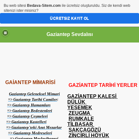
Bu web sitesi
Bedava-Sitem.com
ile ücretsiz oluşturuldu. Siz de kendi web
sitenizi ister misiniz?
ÜCRETSIZ KAYIT OL
Gaziantep Sevdalısı
RİHİ ŞAHSİYETLER
GAİANTEP MİMARİSİ
GAZİANTEP TARİHİ YERLER
Gaziantep Geleneksel Mimari
GAZİANTEP KALESİ
=> Gaziantep Tarihi Camiler
i
DÜLÜK
=> Gaziantep Hamamları
YESEMEK
=> Gaziantep Bedestenleri
ZEUGMA
=> Gaziantep Çeşmeleri
RUMKALE
=> Gaziantep Kastelleri
TİLBAŞAR
=> Gaziantep'teki Anıt Mezarlar
SAKÇAGÖZÜ
=> Gaziantep Medreseleri
ZİNCİRLİ HÖYÜK
=> Gaziantep Mevlevihanesi