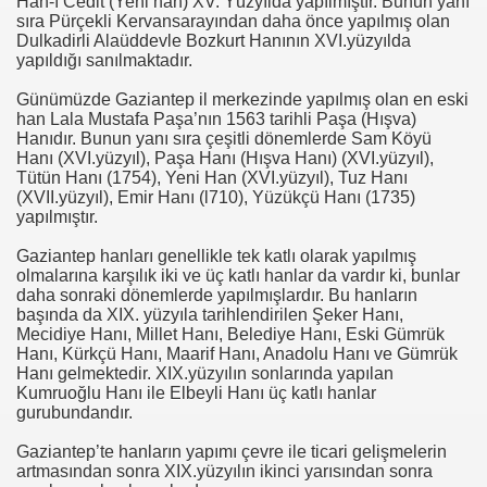
Han-ı Cedit (Yeni han) XV. Yüzyılda yapılmıştır. Bunun yanı
sıra Pürçekli Kervansarayından daha önce yapılmış olan
Dulkadirli Alaüddevle Bozkurt Hanının XVI.yüzyılda
yapıldığı sanılmaktadır.
Günümüzde Gaziantep il merkezinde yapılmış olan en eski
han Lala Mustafa Paşa’nın 1563 tarihli Paşa (Hışva)
Hanıdır. Bunun yanı sıra çeşitli dönemlerde Sam Köyü
Hanı (XVI.yüzyıl), Paşa Hanı (Hışva Hanı) (XVI.yüzyıl),
Tütün Hanı (1754), Yeni Han (XVI.yüzyıl), Tuz Hanı
(XVII.yüzyıl), Emir Hanı (l710), Yüzükçü Hanı (1735)
yapılmıştır.
Gaziantep hanları genellikle tek katlı olarak yapılmış
olmalarına karşılık iki ve üç katlı hanlar da vardır ki, bunlar
daha sonraki dönemlerde yapılmışlardır. Bu hanların
başında da XIX. yüzyıla tarihlendirilen Şeker Hanı,
Mecidiye Hanı, Millet Hanı, Belediye Hanı, Eski Gümrük
Hanı, Kürkçü Hanı, Maarif Hanı, Anadolu Hanı ve Gümrük
Hanı gelmektedir. XIX.yüzyılın sonlarında yapılan
Kumruoğlu Hanı ile Elbeyli Hanı üç katlı hanlar
gurubundandır.
Gaziantep’te hanların yapımı çevre ile ticari gelişmelerin
urtuluşları
artmasından sonra XIX.yüzyılın ikinci yarısından sonra