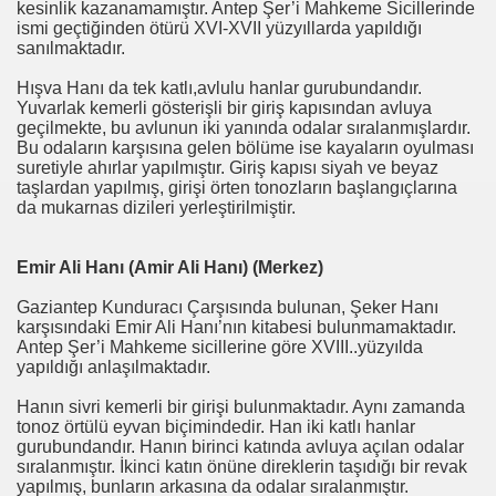
kesinlik kazanamamıştır. Antep Şer’i Mahkeme Sicillerinde
ismi geçtiğinden ötürü XVI-XVII yüzyıllarda yapıldığı
sanılmaktadır.
Hışva Hanı da tek katlı,avlulu hanlar gurubundandır.
Yuvarlak kemerli gösterişli bir giriş kapısından avluya
geçilmekte, bu avlunun iki yanında odalar sıralanmışlardır.
Bu odaların karşısına gelen bölüme ise kayaların oyulması
suretiyle ahırlar yapılmıştır. Giriş kapısı siyah ve beyaz
taşlardan yapılmış, girişi örten tonozların başlangıçlarına
da mukarnas dizileri yerleştirilmiştir.
Emir Ali Hanı (Amir Ali Hanı) (Merkez)
Gaziantep Kunduracı Çarşısında bulunan, Şeker Hanı
karşısındaki Emir Ali Hanı’nın kitabesi bulunmamaktadır.
Antep Şer’i Mahkeme sicillerine göre XVIII..yüzyılda
yapıldığı anlaşılmaktadır.
Hanın sivri kemerli bir girişi bulunmaktadır. Aynı zamanda
tonoz örtülü eyvan biçimindedir. Han iki katlı hanlar
gurubundandır. Hanın birinci katında avluya açılan odalar
sıralanmıştır. İkinci katın önüne direklerin taşıdığı bir revak
yapılmış, bunların arkasına da odalar sıralanmıştır.